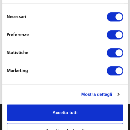
Selezione
Necessari
del
consenso
Preferenze
Statistiche
Marketing
Annual SME Law: new developments
concerning employment matters
March 31, 2026
Mostra dettagli
Accetta tutti
info@toffolettodeluca.it