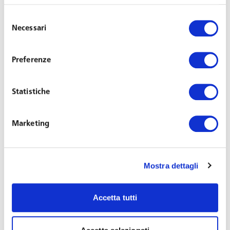
Il Professore Avvocato Raffaele De Luca Tamajo, Senior Partner di
Selezione
Toffoletto De Luca Tamajo e Soci e Decano dell’Università Federico
Necessari
del
II di Napoli, parteciperà al Forum HR 2015 – Banche e Risorse
consenso
Umane, che si terrà a Roma presso Palazzo Altieri il 9 e 10 giugno
Preferenze
2015. L’appuntamento annuale di riferimento in Italia per le imprese
bancarie e finanziarie, organizzato dalla Direzione Sindacale e del
Lavoro dell’Associazione Bancaria Italiana e da ABIEventi, è
Statistiche
dedicato alle persone: il fattore più importante di ogni
organizzazione aziendale
Marketing
L’agenda dei lavori sarà articolata in sessioni plenarie, tavole
rotonde e laboratori tematici durante i quali relatori di alto profilo, top
Mostra dettagli
manager, accademici e consulenti si confronteranno sulla gestione
e la valorizzazione delle HR in banca e sui cambiamenti in atto nel
settore. Il Professore De Luca Tamajo interverrà mercoledì 10
Accetta tutti
giugno nella sessione plenaria dal titolo «Le relazioni industriali oggi.
Quali opportunità per imprese e lavoratori». Ad aprire la sessione il