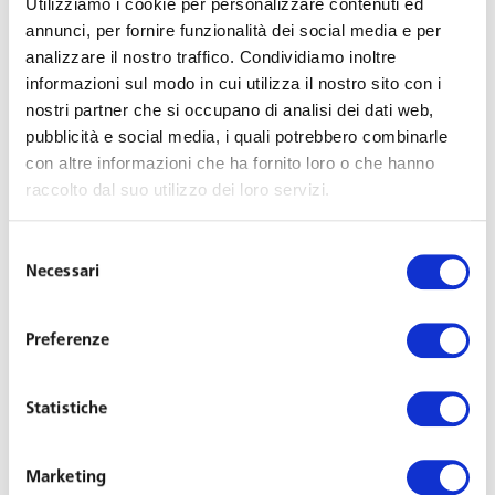
Utilizziamo i cookie per personalizzare contenuti ed
nuovo a Palazzo Marino, a Milano, per un nuovo
annunci, per fornire funzionalità dei social media e per
incontro «Expanding business perspectives through
analizzare il nostro traffico. Condividiamo inoltre
inclusion», dedicato questa volta ai temi della cultural
informazioni sul modo in cui utilizza il nostro sito con i
diversity come strumento utile allo sviluppo del business
nostri partner che si occupano di analisi dei dati web,
aziendale. Le molteplicità di sottoculture costituite da
pubblicità e social media, i quali potrebbero combinarle
lingue, religioni, razze diverse che si contraddistinguono
con altre informazioni che ha fornito loro o che hanno
anche per l’orientamento sessuale, di genere, età o etnia
raccolto dal suo utilizzo dei loro servizi.
hanno, infatti, un reale valore economico e sociale per le
organizzazioni.
Selezione
Necessari
del
consenso
«La commistione di culture diverse all’interno di
un’organizzazione deve essere vissuta come un valore e
Preferenze
sfruttata per crescere sia all’interno che all’esterno
dell’organizzazione aziendale – commenta l’
avvocato
Statistiche
Donatella Cungi, Partner dello Studio, Councillor di
BCCI e Head del BCCI Diversity Committee
– Creare e
Marketing
gestire la diversità rappresenta un vantaggio competitivo: