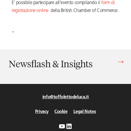
E’ possibile partecipare all’evento compilando il
form di
registrazione online
della British Chamber of Commerce.
“
Newsflash & Insights
Vedi tutti gli articoli di Newsflash & Insights
info@toffolettodeluca.it
Privacy
Cookie
Legal Notes
YouTube
LinkedIn