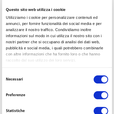
International Workforce: 2016 & Beyond
», organizzato
Questo sito web utilizza i cookie
da Lewis Silkin, studio legale inglese di Ius Laboris, la più
Utilizziamo i cookie per personalizzare contenuti ed
grande alleanza mondiale di specialisti in diritto del
annunci, per fornire funzionalità dei social media e per
lavoro e delle risorse umane.
analizzare il nostro traffico. Condividiamo inoltre
informazioni sul modo in cui utilizza il nostro sito con i
L’incontro, che si terrà venerdì 5 febbraio a Londra, sarà
nostri partner che si occupano di analisi dei dati web,
dedicato agli ultimi sviluppi nel diritto del lavoro a livello
pubblicità e social media, i quali potrebbero combinarle
mondiale con una rassegna sui temi chiave: tecnologia,
con altre informazioni che ha fornito loro o che hanno
raccolto dal suo utilizzo dei loro servizi.
flessibilità, discrimination, performance.
In particolare, l’
avvocato Valeria Morosini
, partner
Selezione
Necessari
del
dello Studio, interverrà in due sessioni. Nella prima
consenso
sessione, dedicata all’orario di lavoro –“
Working 9 to 5:
not a way to make a living?
”- si commenteranno anche
Preferenze
le recenti decisioni della Corte di Giustizia Europea nei
casi Tyco e British Gas Vs. Lock. Il dibattito, al quale
Statistiche