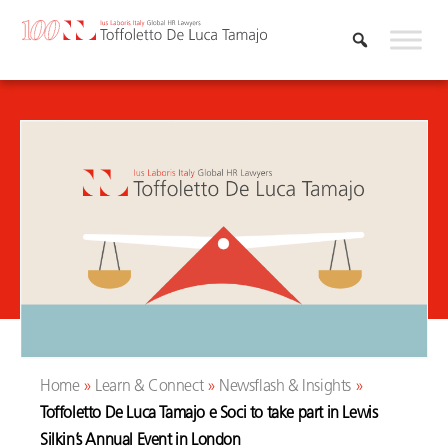
Skip
to
content
Home
»
Learn & Connect
»
Newsflash & Insights
»
Toffoletto De Luca Tamajo e Soci to take part in Lewis
Silkin’s Annual Event in London