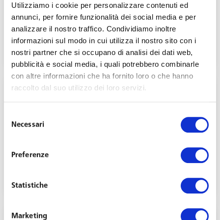
Utilizziamo i cookie per personalizzare contenuti ed
New Provisions for the Entry of Foreign
annunci, per fornire funzionalità dei social media e per
Workers and the Fight Against Illegal
analizzare il nostro traffico. Condividiamo inoltre
Employment
informazioni sul modo in cui utilizza il nostro sito con i
October 21, 2024
nostri partner che si occupano di analisi dei dati web,
pubblicità e social media, i quali potrebbero combinarle
con altre informazioni che ha fornito loro o che hanno
raccolto dal suo utilizzo dei loro servizi.
Selezione
Necessari
del
consenso
Digital Nomads, virtual assignments e altre
forme di mobilità internazionale non
Preferenze
regolamentate
March 1, 2021
Statistiche
Marketing