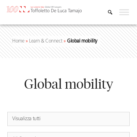
Skip
to
content
Home
»
Learn & Connect
»
Global mobility
Global mobility