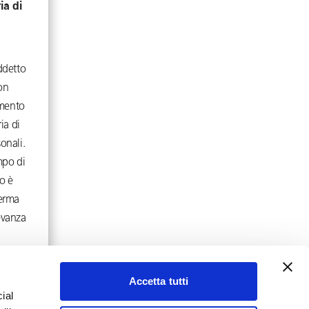
ia di
iddetto
on
amento
ia di
sonali.
mpo di
o è
erma
levanza
Accetta tutti
ial