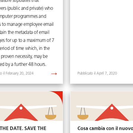
asure stipulates that
ers (public and private) who
mputer programmes and
es to manage employee email
tain the metadata of email
es for up to a maximum of 7
eriod of time which, in the
 proven necessity, may be
ed by a further 48 hours.
February 20, 2024
April 7, 2020
THE DATE. SAVE THE
Cosa cambia con il nuov