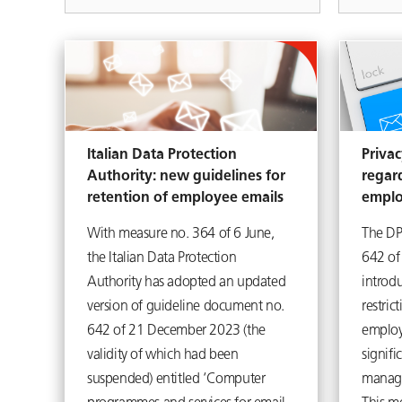
Italian Data Protection
Privac
Authority: new guidelines for
regar
retention of employee emails
emplo
With measure no. 364 of 6 June,
The DP
the Italian Data Protection
642 of
Authority has adopted an updated
introd
version of guideline document no.
restri
642 of 21 December 2023 (the
employe
validity of which had been
signifi
suspended) entitled ‘Computer
manage