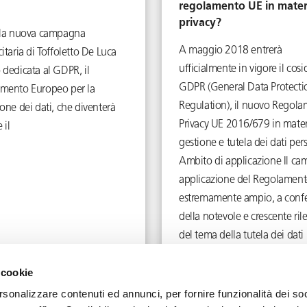
regolamento UE in mater
privacy?
 la nuova campagna
A maggio 2018 entrerà
itaria di Toffoletto De Luca
ufficialmente in vigore il cos
 dedicata al GDPR, il
GDPR (General Data Protecti
mento Europeo per la
Regulation), il nuovo Regol
one dei dati, che diventerà
Privacy UE 2016/679 in mater
 il
gestione e tutela dei dati per
Ambito di applicazione Il ca
applicazione del Regolament
estremamente ampio, a conf
della notevole e crescente ri
del tema della tutela dei dati
personali. …
Read more
 cookie
December 4, 2017
August 11, 2017
rsonalizzare contenuti ed annunci, per fornire funzionalità dei soc