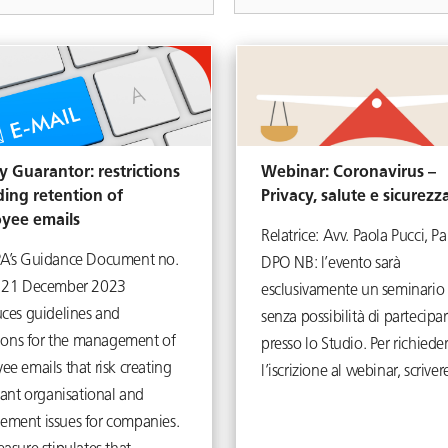
y Guarantor: restrictions
Webinar: Coronavirus –
ding retention of
Privacy, salute e sicurezz
yee emails
Relatrice: Avv. Paola Pucci, Pa
A’s Guidance Document no.
DPO NB: l’evento sarà
 21 December 2023
esclusivamente un seminario 
uces guidelines and
senza possibilità di partecipar
ctions for the management of
presso lo Studio. Per richiede
e emails that risk creating
l’iscrizione al webinar, scrive
cant organisational and
ment issues for companies.