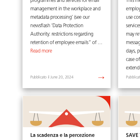
programmes and services for email
This me
management in the workplace and
employ
metadata processing’ (see our
use co
newsflash ‘Data Protection
servic
Authority: restrictions regarding
may re
retention of employee emails” of …
messag
Read more
days, p
case of
extend
June 20, 2024
La scadenza e la percezione
SAVE 