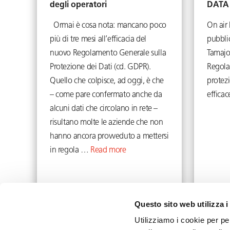
degli operatori
DATA
Ormai è cosa nota: mancano poco
On air
più di tre mesi all’efficacia del
pubblic
nuovo Regolamento Generale sulla
Tamajo
Protezione dei Dati (cd. GDPR).
Regola
Quello che colpisce, ad oggi, è che
protezi
– come pare confermato anche da
efficace
alcuni dati che circolano in rete –
risultano molte le aziende che non
hanno ancora provveduto a mettersi
in regola …
Read more
Questo sito web utilizza i
March 2, 2018
Utilizziamo i cookie per pe