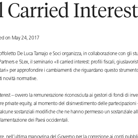
l Carried Interes
ted on May 24, 2017
offoletto De Luca Tamajo e Soci organizza, in collaborazione con gli st
rtners e 5Lex, il seminario «Il carried interest: profili fiscali, giuslavorist
ari» per approfondire i cambiamenti che riguardano questo strumento 
ti novità normative.
interest – ovvero la remunerazione riconosciuta ai gestori di fondi di inv
are private equity, al momento del disinvestimento delle partecipazioni 
 alcune sostanziali modifiche che ne hanno permesso un sostanziale a
lamentazione dei Paesi occidentali.
are, nell’ultima manovrina del Governo per la correzione ai conti pubbli