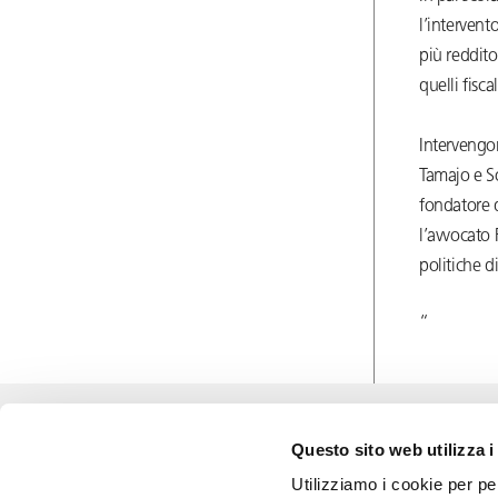
l’intervent
più reddito
quelli fisca
Intervengo
Tamajo e Soc
fondatore d
l’avvocato 
politiche 
“
Newsflash & Insights
Questo sito web utilizza i
Utilizziamo i cookie per pe