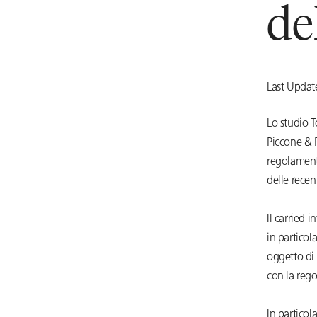
de
Last Upda
Lo studio T
Piccone & Pa
regolament
delle recen
Il carried 
in particol
oggetto di
con la rego
In particol