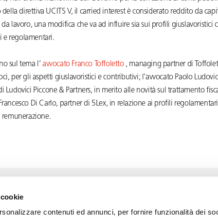
o della direttiva UCITS V, il carried interest è considerato reddito da cap
 da lavoro, una modifica che va ad influire sia sui profili giuslavoristici 
li e regolamentari.
no sul tema l’
avvocato Franco Toffoletto
, managing partner di Toffole
i, per gli aspetti giuslavoristici e contributivi; l’avvocato Paolo Ludovic
i Ludovici Piccone & Partners, in merito alle novità sul trattamento fisc
Francesco Di Carlo, partner di 5Lex, in relazione ai profili regolamentari
di remunerazione.
 cookie
rsonalizzare contenuti ed annunci, per fornire funzionalità dei soc