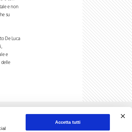
itale e non
che su
tto De Luca
i,
ale e
 delle
Vedi tutti gli articoli di Newsflash & Insights
Accetta tutti
ial