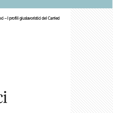
 – I profili giuslavoristici del Carried
ci