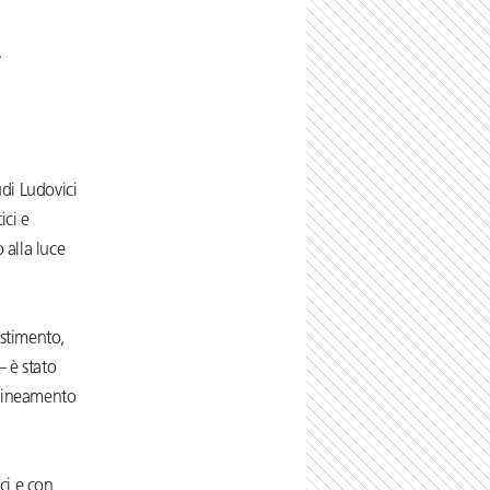
t
udi Ludovici
ici e
alla luce
estimento,
– è stato
llineamento
ci e con